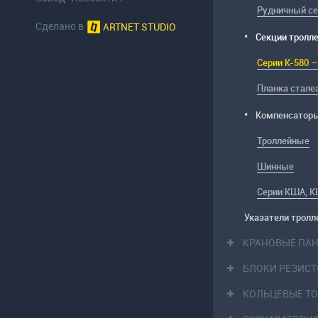
Рудничный се
Сделано в
ARTNET STUDIO
Секции тролл
Серии К-580 –
Планка стале
Компенсатор
Троллейные
Шинные
Серии КША, 
Указатели тролл
КРАНОВЫЕ ПА
БЛОКИ РЕЗИС
КОЛЬЦЕВЫЕ Т