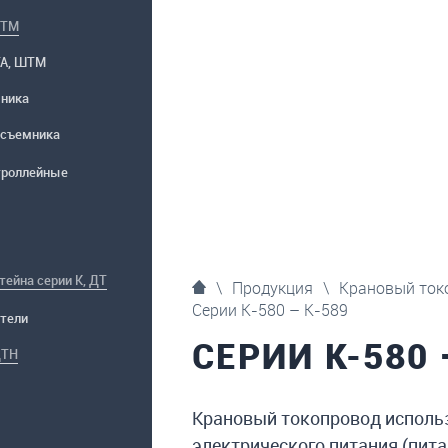
ШТМ
ТА, ШТМ
ника
осъемника
троллейные
тейна серии К, ДТ
\
Продукция
\
Крановый ток
Серии К-580 – К-589
тели
СЕРИИ К-580 
ДТН
Крановый токопровод использ
электрического питания (пи