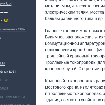
рии ТДР
механизмам, а также к специ
электрическим талям, мостов
ейные
балкам различного типа и др.
 К-589
алюминевая У1040
Главные троллеи мостовых кр
Взаимное расположение этих 
ы
коммутационной аппаратурой 
подключении кран-балок (мос
троллейный крановый токопро
Троллейные токопроводы для
КШМ
крановых путей. Открытые тр
ейные К271
НЕЛИ
Крановый токопровод к кран
мостового крана, изоляторах 
ТОРОВ
в троллейных токопроводах, 
ОКОПРИЕМНИКИ
здания, состоит в свойствах