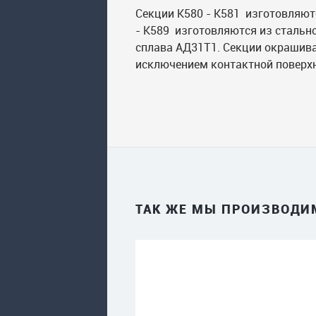
Секции К580 - К581 изготовляютс
- К589 изготовляются из стальн
сплава АД31Т1. Секции окрашива
исключением контактной поверхн
ТАК ЖЕ МЫ ПРОИЗВОДИ