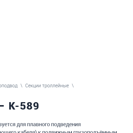
оподвод
\
Секции троллейные
\
– К-589
уется для плавного подведения
тающего кабеля) к подвижным грузоподъёмным