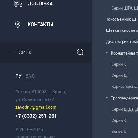
ДОСТАВКА
Серии ШТА, 
Токосъемник Ш
КОНТАКТЫ
Щетка токосъем
Диэлектрик ток
Кронштейны 
Серии К
РУ
ENG
Серии ДТ
Каркас кронш
Россия, 610008, г. Киров,
Троллеедержа
ул. Советская 51/2
zavodnv@gmail.com
Серии Д, ДТ, 
+7 (8332) 251-261
Серии К
© 2016—2026
Series U
Завод “Нововятич”