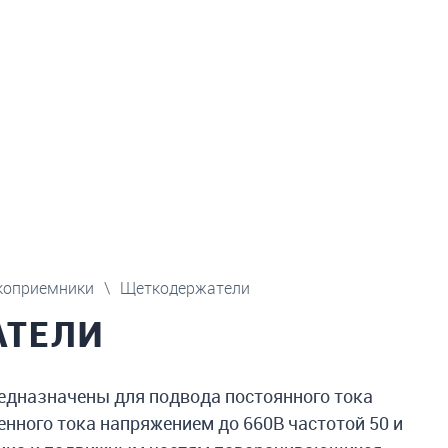
коприемники
\
Щеткодержатели
АТЕЛИ
едназначены для подвода постоянного тока
енного тока напряжением до 660В частотой 50 и