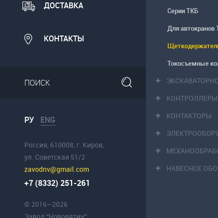
ДОСТАВКА
Серии ТКБ
Для автокранов 
КОНТАКТЫ
Щеткодержател
Токосъемные ко
ЭКСКАВАТОРН
КОНТРОЛЛЕРЫ
КОНТАКТОРЫ
РУ
ENG
ЭЛЕКТРООБОР
Россия, 610008, г. Киров,
МЕХАНООБРАБ
ул. Советская 51/2
НАВЕСНОЕ ОБ
zavodnv@gmail.com
+7 (8332) 251-261
© 2016—2026
Завод “Нововятич”