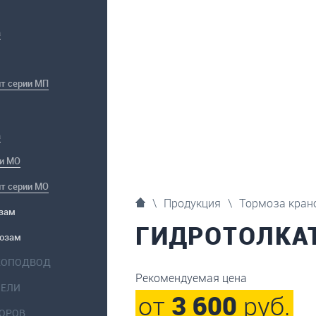
а
т серии МП
а
ии МО
т серии МО
\
Продукция
\
Тормоза кран
озам
ГИДРОТОЛКА
мозам
КОПОДВОД
Рекомендуемая цена
НЕЛИ
от
3 600
руб.
ТОРОВ