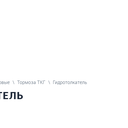
овые
\
Тормоза ТКГ
\
Гидротолкатель
ТЕЛЬ