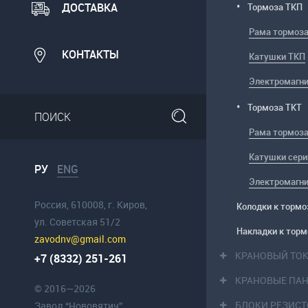
ДОСТАВКА
Тормоза ТКП
Рама тормоз
КОНТАКТЫ
Катушки ТКП
Электромагни
Тормоза ТКТ
Рама тормоз
Катушки сер
РУ
ENG
Электромагни
Россия, 610008, г. Киров,
Колодки к торм
ул. Советская 51/2
Накладки к тор
zavodnv@gmail.com
КРАНОВЫЙ ТО
+7 (8332) 251-261
КРАНОВЫЕ ПА
© 2016—2026
БЛОКИ РЕЗИС
Завод “Нововятич”