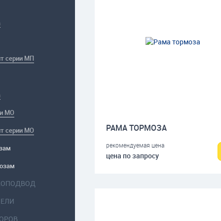
а
т серии МП
а
ии МО
РАМА ТОРМОЗА
т серии МО
рекомендуемая цена
озам
цена по запросу
мозам
КОПОДВОД
НЕЛИ
ТОРОВ