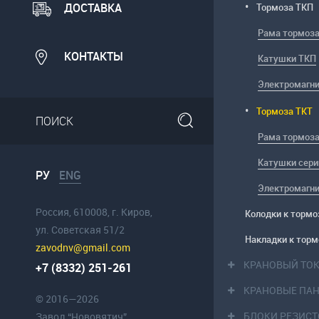
ДОСТАВКА
Тормоза ТКП
Рама тормоз
КОНТАКТЫ
Катушки ТКП
Электромагни
Тормоза ТКТ
Рама тормоз
Катушки сер
РУ
ENG
Электромагни
Россия, 610008, г. Киров,
Колодки к торм
ул. Советская 51/2
Накладки к тор
zavodnv@gmail.com
КРАНОВЫЙ ТО
+7 (8332) 251-261
КРАНОВЫЕ ПА
© 2016—2026
БЛОКИ РЕЗИС
Завод “Нововятич”